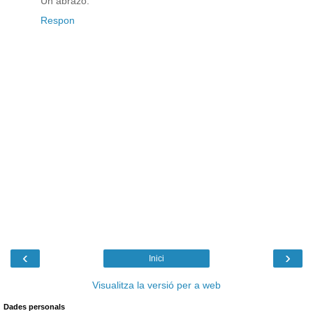
Un abrazo.
Respon
‹
›
Inici
Visualitza la versió per a web
Dades personals