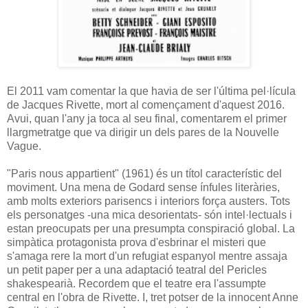
El 2011 vam comentar la que havia de ser l'última pel·lícula
de Jacques Rivette, mort al començament d'aquest 2016.
Avui, quan l'any ja toca al seu final, comentarem el primer
llargmetratge que va dirigir un dels pares de la Nouvelle
Vague.
"Paris nous appartient" (1961) és un títol característic del
moviment. Una mena de Godard sense ínfules literàries,
amb molts exteriors parisencs i interiors força austers. Tots
els personatges -una mica desorientats- són intel·lectuals i
estan preocupats per una presumpta conspiració global. La
simpàtica protagonista prova d'esbrinar el misteri que
s'amaga rere la mort d'un refugiat espanyol mentre assaja
un petit paper per a una adaptació teatral del Pericles
shakespearià. Recordem que el teatre era l'assumpte
central en l'obra de Rivette. I, tret potser de la innocent Anne